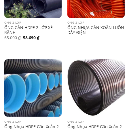
ỐNG 2 LỚP
ỐNG 2 LỚP
ỐNG GÂN HDPE 2 LỚP XẺ
ỐNG NHỰA GÂN XOẮN LUỒN
RÃNH
DÂY ĐIỆN
Giá
Giá
65.000
₫
58.690
₫
gốc
hiện
là:
tại
65.000 ₫.
là:
58.690 ₫.
ỐNG 2 LỚP
ỐNG 2 LỚP
Ống Nhựa HDPE Gân Xoắn 2
Ống Nhựa HDPE Gân Xoắn 2