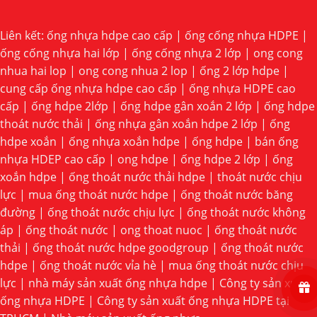
Liên kết:
ống nhựa hdpe cao cấp
|
ống cống nhựa HDPE
|
ống cống nhựa hai lớp
|
ống cống nhựa 2 lớp
|
ong cong
nhua hai lop
|
ong cong nhua 2 lop
|
ống 2 lớp hdpe
|
cung cấp ống nhựa hdpe cao cấp
|
ống nhựa HDPE cao
cấp
|
ống hdpe 2lớp
|
ống hdpe gân xoắn 2 lớp
|
ống hdpe
thoát nước thải
|
ống nhựa gân xoắn hdpe 2 lớp
|
ống
hdpe xoắn
|
ống nhựa xoắn hdpe
|
ống hdpe
|
bán ống
nhựa HDEP cao cấp
|
ong hdpe
|
ống hdpe 2 lớp
|
ống
xoắn hdpe
|
ống thoát nước thải hdpe
|
thoát nước chịu
lực
|
mua ống thoát nước hdpe
|
ống thoát nước băng
đường
|
ống thoát nước chịu lực
|
ống thoát nước không
áp
|
ống thoát nước
|
ong thoat nuoc
|
ống thoát nước
thải
|
ống thoát nước hdpe goodgroup
|
ống thoát nước
hdpe
|
ống thoát nước vỉa hè
|
mua ống thoát nước chịu
lực
|
nhà máy sản xuất ống nhựa hdpe
|
Công ty sản xuất
ống nhựa HDPE
|
Công ty sản xuất ống nhựa HDPE tại