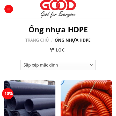
Skip
to
content
Ống nhựa HDPE
TRANG CHỦ
/
ỐNG NHỰA HDPE
LỌC
-10%