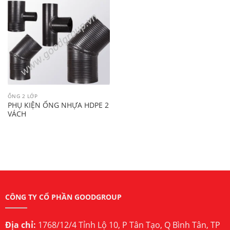
ỐNG 2 LỚP
PHỤ KIỆN ỐNG NHỰA HDPE 2
VÁCH
CÔNG TY CỔ PHẦN GOODGROUP
Địa chỉ:
1768/12/4 Tỉnh Lộ 10, P Tân Tạo, Q Bình Tân, TP