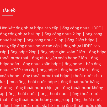
BẢN ĐỒ
Liên kết:
ống nhựa hdpe cao cấp
|
ống cống nhựa HDPE
|
ống cống nhựa hai lớp
|
ống cống nhựa 2 lớp
|
ong cong
nhua hai lop
|
ong cong nhua 2 lop
|
ống 2 lớp hdpe
|
cung cấp ống nhựa hdpe cao cấp
|
ống nhựa HDPE cao
cấp
|
ống hdpe 2lớp
|
ống hdpe gân xoắn 2 lớp
|
ống hdpe
thoát nước thải
|
ống nhựa gân xoắn hdpe 2 lớp
|
ống
hdpe xoắn
|
ống nhựa xoắn hdpe
|
ống hdpe
|
bán ống
nhựa HDEP cao cấp
|
ong hdpe
|
ống hdpe 2 lớp
|
ống
xoắn hdpe
|
ống thoát nước thải hdpe
|
thoát nước chịu
lực
|
mua ống thoát nước hdpe
|
ống thoát nước băng
đường
|
ống thoát nước chịu lực
|
ống thoát nước không
áp
|
ống thoát nước
|
ong thoat nuoc
|
ống thoát nước
thải
|
ống thoát nước hdpe goodgroup
|
ống thoát nước
hdpe
|
ống thoát nước vỉa hè
|
mua ống thoát nước chịu