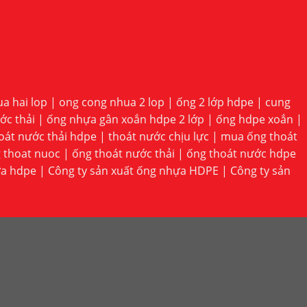
a hai lop
|
ong cong nhua 2 lop
|
ống 2 lớp hdpe
|
cung
ớc thải
|
ống nhựa gân xoắn hdpe 2 lớp
|
ống hdpe xoắn
|
oát nước thải hdpe
|
thoát nước chịu lực
|
mua ống thoát
 thoat nuoc
|
ống thoát nước thải
|
ống thoát nước hdpe
ựa hdpe
|
Công ty sản xuất ống nhựa HDPE
|
Công ty sản