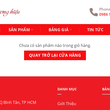
Phon
0986 
SẢN PHẨM
BẢNG GIÁ
TIN TỨC
Chưa có sản phẩm nào trong giỏ hàng.
QUAY TRỞ LẠI CỬA HÀNG
DANH MỤC
BẢN
 Q Bình Tân, TP HCM
Giới Thiệu