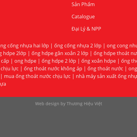
Sản Phẩm
Catalogue
Đại Lý & NPP
ng cống nhựa hai lớp
|
ống cống nhựa 2 lớp
|
ong cong nhu
g hdpe 2lớp
|
ống hdpe gân xoắn 2 lớp
|
ống hdpe thoát nư
 cấp
|
ong hdpe
|
ống hdpe 2 lớp
|
ống xoắn hdpe
|
ống th
chịu lực
|
ống thoát nước không áp
|
ống thoát nước
|
ong
|
mua ống thoát nước chịu lực
|
nhà máy sản xuất ống nh
hựa
Web design by Thương Hiệu Việt