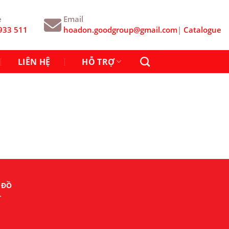
e
Email
933 511
hoadon.goodgroup@gmail.com
|
Catalogue
LIÊN HỆ
HỖ TRỢ
 ĐỒ