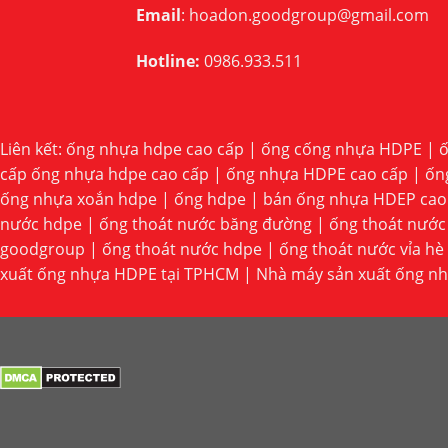
Email
:
hoadon.goodgroup@gmail.com
Hotline:
0986.933.511
Liên kết:
ống nhựa hdpe cao cấp
|
ống cống nhựa HDPE
|
ố
cấp ống nhựa hdpe cao cấp
|
ống nhựa HDPE cao cấp
|
ốn
ống nhựa xoắn hdpe
|
ống hdpe
|
bán ống nhựa HDEP cao
nước hdpe
|
ống thoát nước băng đường
|
ống thoát nước 
goodgroup
|
ống thoát nước hdpe
|
ống thoát nước vỉa hè
xuất ống nhựa HDPE tại TPHCM
|
Nhà máy sản xuất ống n